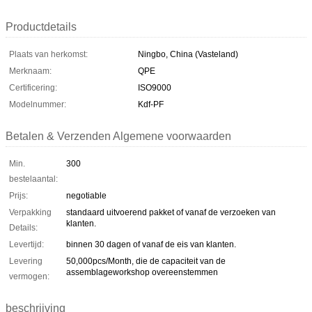
Productdetails
Plaats van herkomst:
Ningbo, China (Vasteland)
Merknaam:
QPE
Certificering:
ISO9000
Modelnummer:
Kdf-PF
Betalen & Verzenden Algemene voorwaarden
Min.
300
bestelaantal:
Prijs:
negotiable
Verpakking
standaard uitvoerend pakket of vanaf de verzoeken van
klanten.
Details:
Levertijd:
binnen 30 dagen of vanaf de eis van klanten.
Levering
50,000pcs/Month, die de capaciteit van de
assemblageworkshop overeenstemmen
vermogen:
beschrijving