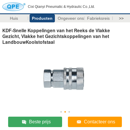
Cixi Qianyi Pneumatic & Hydraulic Co.,Ltd.
Huis
Producten
Ongeveer ons
Fabrieksreis
>>
KDF-Snelle Koppelingen van het Reeks de Vlakke
Gezicht, Vlakke het Gezichtskoppelingen van het
LandbouwKoolstofstaal
Beste prijs
Contacteer ons