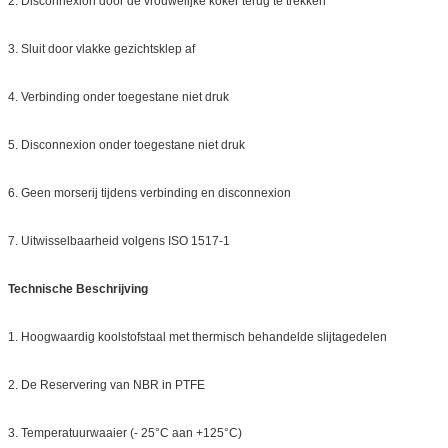
2. Disconnexion door de vrouwelijke koker terug te trekken
3. Sluit door vlakke gezichtsklep af
4. Verbinding onder toegestane niet druk
5. Disconnexion onder toegestane niet druk
6. Geen morserij tijdens verbinding en disconnexion
7. Uitwisselbaarheid volgens ISO 1517-1
Technische Beschrijving
1. Hoogwaardig koolstofstaal met thermisch behandelde slijtagedelen
2. De Reservering van NBR in PTFE
3. Temperatuurwaaier (- 25°C aan +125°C)