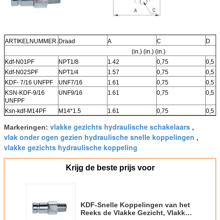
ARTIKELNUMMER.
Draad
A
C
D
(in.) (in.) (in.)
Kdf-N01PF
NPT1/8
1.42
0,75
0,5
Kdf-N02SPF
NPT1/4
1.57
0,75
0,5
KDF- 7/16 UNFPF
UNF7/16
1.61
0,75
0,5
KSN-KDF-9/16
UNF9/16
1.61
0,75
0,5
UNFPF
Ksn-kdf-M14PF
M14*1.5
1.61
0,75
0,5
vlakke gezichts hydraulische schakelaars
Markeringen:
,
vlak onder ogen gezien hydraulische snelle koppelingen
,
vlakke gezichts hydraulische koppeling
Krijg de beste prijs voor
KDF-Snelle Koppelingen van het
Reeks de Vlakke Gezicht, Vlakke