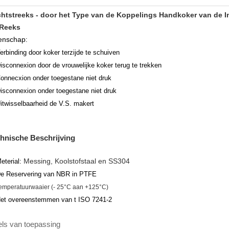
htstreeks - door het Type van de Koppelings Handkoker van de I
Reeks
enschap
:
erbinding door koker terzijde te schuiven
isconnexion door de vrouwelijke koker terug te trekken
onnecxion onder toegestane niet druk
isconnexion onder toegestane niet druk
itwisselbaarheid de V.S. makert
hnische Beschrijving
Messing, Koolstofstaal en SS304
eterial:
e Reservering van NBR in PTFE
emperatuurwaaier (- 25°C aan +125°C)
et overeenstemmen van t ISO 7241-2
els van toepassing