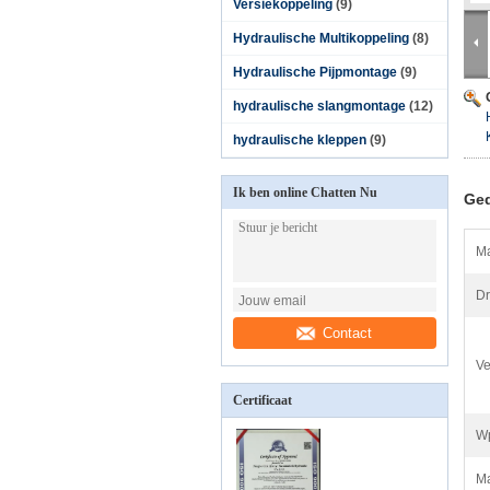
Versiekoppeling
(9)
Hydraulische Multikoppeling
(8)
Hydraulische Pijpmontage
(9)
hydraulische slangmontage
(12)
hydraulische kleppen
(9)
Ik ben online Chatten Nu
Ged
Ma
Dr
Contact
Ve
Certificaat
Wp
Ma