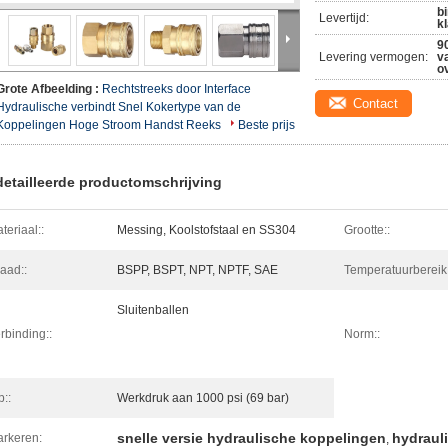
b
Levertijd:
k
9
Levering vermogen:
v
o
Grote Afbeelding :
Rechtstreeks door Interface
Contact
Hydraulische verbindt Snel Kokertype van de
Koppelingen Hoge Stroom Handst Reeks
Beste prijs
etailleerde productomschrijving
teriaal::
Messing, Koolstofstaal en SS304
Grootte::
aad::
BSPP, BSPT, NPT, NPTF, SAE
Temperatuurbereik
Sluitenballen
rbinding::
Norm::
::
Werkdruk aan 1000 psi (69 bar)
snelle versie hydraulische koppelingen
hydraul
rkeren:
,