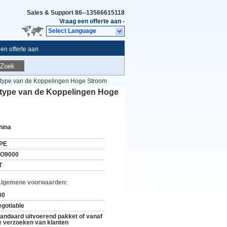
Sales & Support
86--13566615118
Vraag een offerte aan
-
Select Language
en offerte aan
Zoek
ertype van de Koppelingen Hoge Stroom
ertype van de Koppelingen Hoge
hina
PE
SO9000
T
Algemene voorwaarden:
00
egotiable
tandaard uitvoerend pakket of vanaf
e verzoeken van klanten