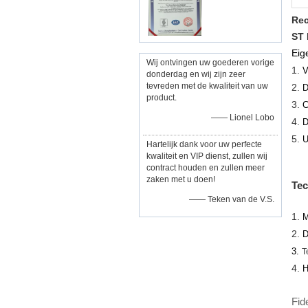
Rec
ST 
Eig
Wij ontvingen uw goederen vorige
1.
V
donderdag en wij zijn zeer
tevreden met de kwaliteit van uw
2.
D
product.
3.
C
—— Lionel Lobo
4.
D
5.
U
Hartelijk dank voor uw perfecte
kwaliteit en VIP dienst, zullen wij
contract houden en zullen meer
zaken met u doen!
Tec
—— Teken van de V.S.
1.
M
2.
D
3.
T
4.
H
Fid