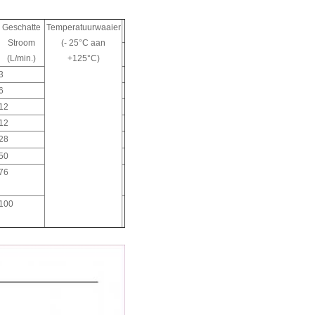
Geschatte
Temperatuurwaaier
Stroom
(- 25°C aan
(L/min.)
+125°C)
3
6
12
12
28
50
76
100