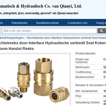
umatisch & Hydraulisch Co. van Qianyi, Ltd.
ntegriteit, ijver, eenvoudig, gevend“ als Qianyi-waarden
ns
Fabrieksreis
Kwaliteitscontrole
Contacteer ons
Vraag e
rbindt Koppelingen
Rechtstreeks door Interface Hydraulische verbindt Snel Kok
chtstreeks door Interface Hydraulische verbindt Snel Kok
room Handst Reeks
Productdetails:
Plaats van
C
herkomst:
Merknaam:
Q
Certificering:
I
Modelnummer:
S
Betalen & Verzenden 
Min. bestelaantal:
3
Prijs:
n
s
Verpakking Details:
d