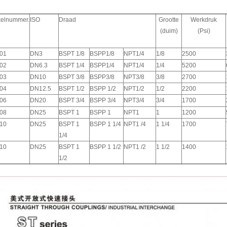
ikelnummer.
ISO
Draad
Grootte
Werkdruk
(duim)
(Psi)
-01
DN3
BSPT 1/8
BSPP1/8
NPT1/4
1/8
2500
-02
DN6.3
BSPT 1/4
BSPP1/4
NPT1/4
1/4
5200
-03
DN10
BSPT 3/8
BSPP3/8
NPT3/8
3/8
2700
-04
DN12.5
BSPT 1/2
BSPP 1/2
NPT1/2
1/2
2200
-06
DN20
BSPT 3/4
BSPP 3/4
NPT3/4
3/4
1700
-08
DN25
BSPT 1
BSPP 1
NPT1
1
1200
-10
DN25
BSPT 1
BSPP 1 1/4
NPT1 /4
1 1/4
1700
1/4
-10
DN25
BSPT 1
BSPP 1 1/2
NPT1 /2
1 1/2
1400
1/2