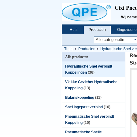
Cixi Pne
Wij nemen „I
Huis
Producten
Ongeveer o
Thuis
Producten
Hydraulische Snel ve
Handst Reeks
Re
Alle producten
St
Hydraulische Snel verbindt
Koppelingen
(36)
Vlakke Gezichts Hydraulische
Koppeling
(13)
Balanskoppeling
(11)
Snel ingepast verbind
(16)
Pneumatische Snel verbindt
Koppeling
(10)
Pneumatische Snelle