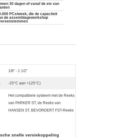
innen 30 dagen of vanaf de eis van
lanten
0.000 PCs/week, die de capaciteit
an de assemblageworkshop
vereenstemmen
1/8“ - 1 1/2“
:
-25°C aan +125°C)
Het compatibele systeem met de Reeks
van PARKER ST, de Reeks van
HANSEN ST, BEVORDERT FST-Reeks
ische snelle versiekoppeling